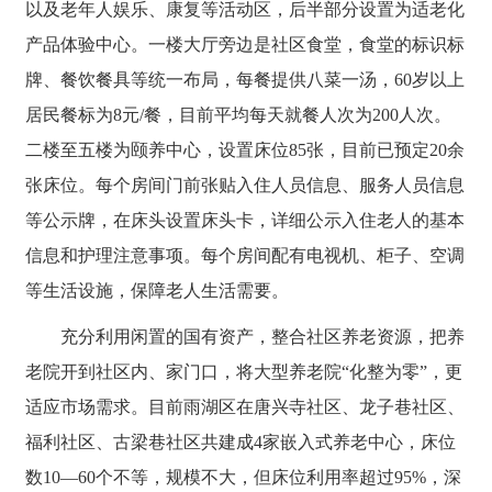
以及老年人娱乐、康复等活动区，后半部分设置为适老化
产品体验中心。一楼大厅旁边是社区食堂，食堂的标识标
牌、餐饮餐具等统一布局，每餐提供八菜一汤，60岁以上
居民餐标为8元/餐，目前平均每天就餐人次为200人次。
二楼至五楼为颐养中心，设置床位85张，目前已预定20余
张床位。每个房间门前张贴入住人员信息、服务人员信息
等公示牌，在床头设置床头卡，详细公示入住老人的基本
信息和护理注意事项。每个房间配有电视机、柜子、空调
等生活设施，保障老人生活需要。
充分利用闲置的国有资产，整合社区养老资源，把养
老院开到社区内、家门口，将大型养老院“化整为零”，更
适应市场需求。目前雨湖区在唐兴寺社区、龙子巷社区、
福利社区、古梁巷社区共建成4家嵌入式养老中心，床位
数10—60个不等，规模不大，但床位利用率超过95%，深