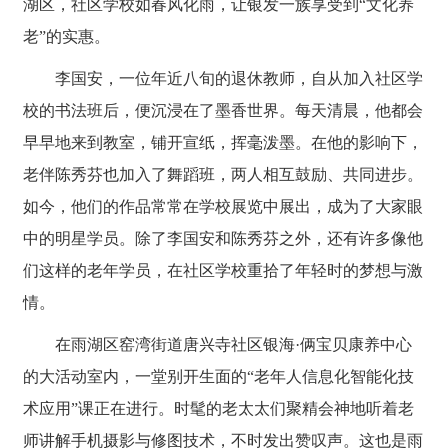
湖区，社区学校如春风化雨，让银发一族享受到“文化养
老”的实惠。
李国安，一位年近八旬的退休教师，自从加入社区学
校的书法班后，便沉浸在了墨香世界。每天清晨，他都会
早早地来到教室，铺开宣纸，挥毫泼墨。在他的影响下，
老伴陈秀芬也加入了舞蹈班，两人相互鼓励、共同进步。
如今，他们的作品常常在学校展览中展出，成为了大家眼
中的明星学员。除了李国安和陈秀芬之外，还有许多像他
们这样的老年学员，在社区学校重拾了年轻时的梦想与激
情。
在雨湖区窑湾街道唐兴寺社区银海·俩宝贝康养中心
的大活动室内，一堂别开生面的“老年人信息化智能化技
术应用”课正在进行。时髦的老太太们聚精会神地听着老
师讲解手机摄影与修图技术，不时发出赞叹声。这也是雨